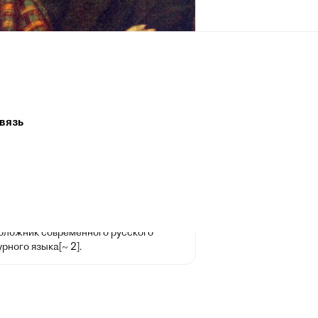
андр Пушкин
[6 июня] 1799, Москва — 29 января [10
 1837, Санкт-Петербург) — русский
аматург и прозаик, заложивший основы
 реалистического направления, критик
вязь
ик литературы, историк, публицист;
 самых авторитетных литературных
 первой трети XIX века.
 жизни Пушкина сложилась его
ия величайшего национального
о поэта. Пушкин рассматривается как
оложник современного русского
рного языка[~ 2].