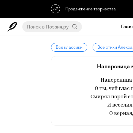
Продвижение творчества
Глав
Все классики
Все стихи Алекс
Наперсница м
Наперсница 
О ты, чей гла
Смирял порой с
И веселил
О верная