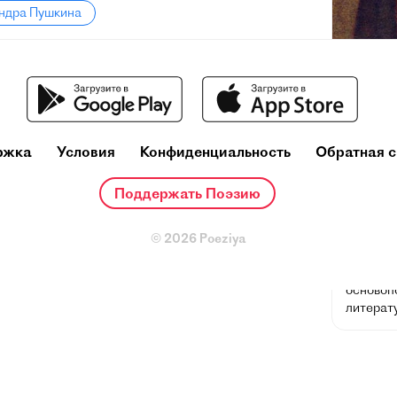
андра Пушкина
Алекс
(26 мая 
февраля]
поэт, др
русского
ржка
Условия
Конфиденциальность
Обратная с
и теорет
один из
Поддержать Поэзию
деятелей
Ещё при
© 2026 Poeziya
репутац
русског
основоп
литерату