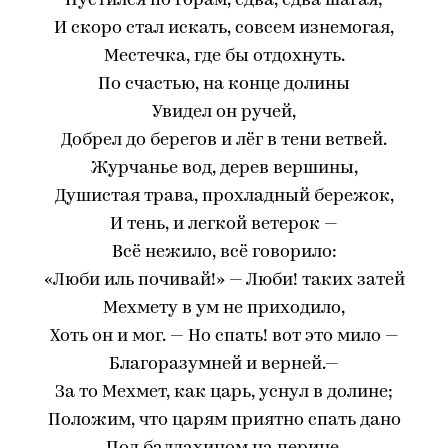
Пустился по горам, едва, едва шагая;
И скоро стал искать, совсем изнемогая,
Местечка, где бы отдохнуть.
По счастью, на конце долины
Увидел он ручей,
Добрел до берегов и лёг в тени ветвей.
Журчанье вод, дерев вершины,
Душистая трава, прохладный бережок,
И тень, и легкой ветерок —
Всё нежило, всё говорило:
«Люби иль почивай!» — Люби! таких затей
Мехмету в ум не приходило,
Хоть он и мог. — Но спать! вот это мило —
Благоразумней и верней.—
За то Мехмет, как царь, уснул в долине;
Положим, что царям приятно спать дано