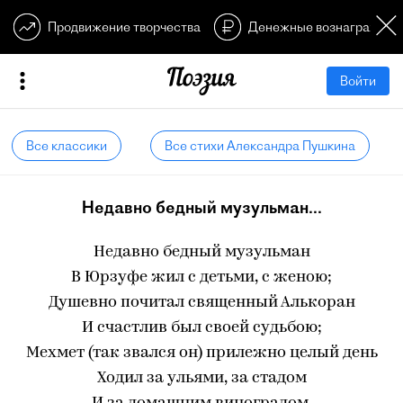
Продвижение творчества
Денежные вознагражден
Войти
Все классики
Все стихи Александра Пушкина
Недавно бедный музульман...
Недавно бедный музульман
В Юрзуфе жил с детьми, с женою;
Душевно почитал священный Алькоран
‎И счастлив был своей судьбою;
Мехмет (так звался он) прилежно целый день
Ходил за ульями, за стадом