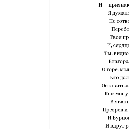
И — признаю
Я думал:
Не сотв
Перебе
Твоя пр
И, сердц
Ты, видно
Благора
О горе, мо
Кто дал
Оставить л
Как мог у
Венчан
Презрев и 
И Бурцо
И вдруг 