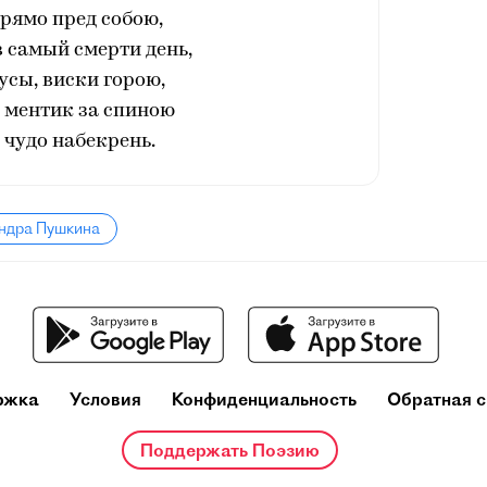
рямо пред собою,
в самый смерти день,
усы, виски горою,
 ментик за спиною
 чудо набекрень.
андра Пушкина
ржка
Условия
Конфиденциальность
Обратная с
Поддержать Поэзию