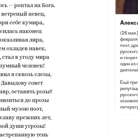
сь — роптал на Бога.
 ветреный певец,
Алекс
ори себе кумира,
силась наконец
(26 мая 
февраля]
оказливая лира,
поэт, др
ем охладев навек,
русского
, стал в угоду мира
и теорет
один из
зумный человек!
деятелей
лвил я сквозь слезы,
Ещё при
 Давыдову совет
репутац
авр, оставить розы?
русског
низиться до прозы
основоп
литерату
ный музою поэт,
славу прежних лет,
вой души угрозы!
растрепанную тень