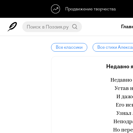
Продвижение творчества
Глав
Все классики
Все стихи Алекс
Недавно я
Недавно 
Устав 
И даж
Его ис
Узнал 
Неподр
Но пер