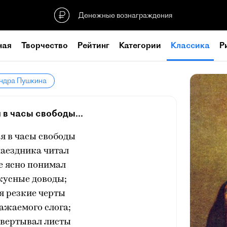
Денежные вознаграждения
ная
Творчество
Рейтинг
Категории
Классика
Р
андра Пушкина
 в часы свободы...
я в часы свободы
наездника читал
е ясно понимал
кусные доводы;
я резкие черты
ажаемого слога;
евертывал листы