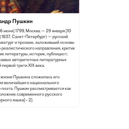
андр Пушкин
[6 июня] 1799, Москва — 29 января [10
 1837, Санкт-Петербург) — русский
аматург и прозаик, заложивший основы
 реалистического направления, критик
ик литературы, историк, публицист;
 самых авторитетных литературных
 первой трети XIX века.
 жизни Пушкина сложилась его
ия величайшего национального
о поэта. Пушкин рассматривается как
оложник современного русского
рного языка[~ 2].