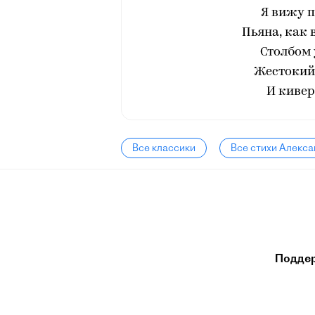
Я вижу п
Пьяна, как 
Столбом 
Жестокий
И кивер
Все классики
Все стихи Алекс
Подде