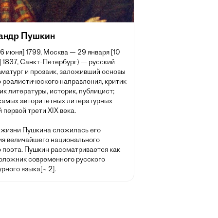
андр Пушкин
[6 июня] 1799, Москва — 29 января [10
 1837, Санкт-Петербург) — русский
аматург и прозаик, заложивший основы
 реалистического направления, критик
ик литературы, историк, публицист;
 самых авторитетных литературных
 первой трети XIX века.
 жизни Пушкина сложилась его
ия величайшего национального
о поэта. Пушкин рассматривается как
оложник современного русского
рного языка[~ 2].