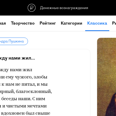
Денежные вознаграждения
ная
Творчество
Рейтинг
Категории
Классика
Р
андра Пушкина
ду нами жил...
ежду нами жил
ни ему чужого, злобы
 к нам не питал, и мы
ирный, благосклонный,
 беседы наши. С ним
ы и чистыми мечтами
н вдохновен был свыше