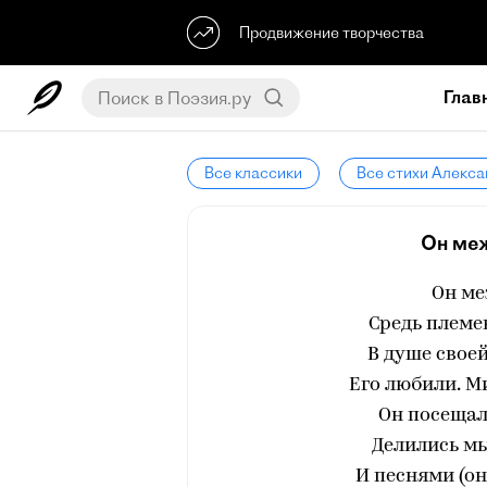
Продвижение творчества
Глав
Все классики
Все стихи Алекс
Он меж
Он м
Средь племе
В душе своей
Его любили. М
Он посещал
Делились м
И песнями (о