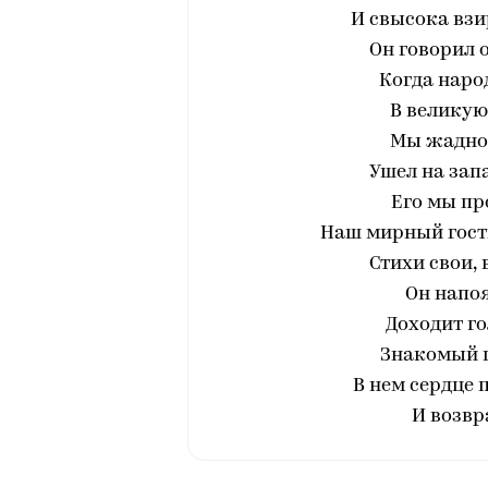
И свысока взи
Он говорил 
Когда наро
В великую
Мы жадно 
Ушел на запа
Его мы пр
Наш мирный гость
Стихи свои, 
Он напоя
Доходит го
Знакомый г
В нем сердце 
И возврати 