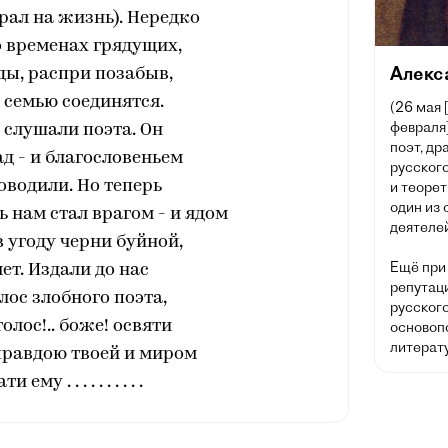
рал на жизнь). Нередко
о временах грядущих,
Алекс
ды, распри позабыв,
 семью соединятся.
(26 мая 
февраля]
слушали поэта. Он
поэт, др
д - и благословеньем
русского
оводили. Но теперь
и теорет
один из
 нам стал врагом - и ядом
деятелей
в угоду черни буйной,
Ещё при
ет. Издали до нас
репутац
лос злобного поэта,
русског
олос!.. боже! освяти
основоп
литерату
правдою твоей и миром
ему . . . . . . . . . .