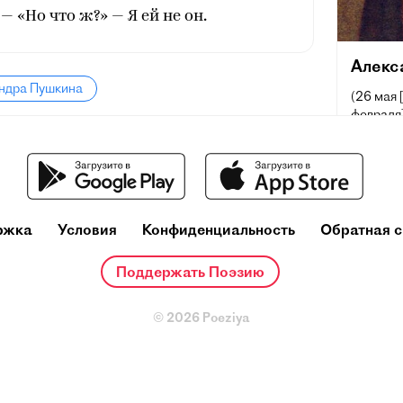
 — «Но что ж?» — Я ей не он.
Алекс
андра Пушкина
(26 мая 
февраля]
поэт, др
русского
и теорет
один из
деятелей
ржка
Условия
Конфиденциальность
Обратная с
Ещё при
репутац
Поддержать Поэзию
русског
основоп
литерату
© 2026 Poeziya