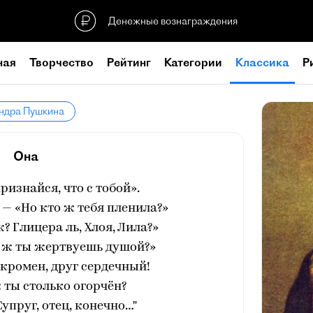
Денежные вознаграждения
ная
Творчество
Рейтинг
Категории
Классика
Р
андра Пушкина
Она
ризнайся, что с тобой».
 — «Но кто ж тебя пленила?»
ж? Глицера ль, Хлоя, Лила?»
у ж ты жертвуешь душой?»
 скромен, друг сердечный!
 ты столько огорчён?
Супруг, отец, конечно…"