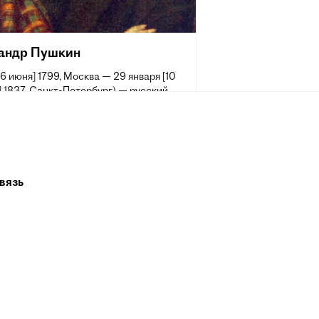
андр Пушкин
[6 июня] 1799, Москва — 29 января [10
 1837, Санкт-Петербург) — русский
аматург и прозаик, заложивший основы
 реалистического направления, критик
ик литературы, историк, публицист;
 самых авторитетных литературных
 первой трети XIX века.
вязь
 жизни Пушкина сложилась его
ия величайшего национального
о поэта. Пушкин рассматривается как
оложник современного русского
рного языка[~ 2].