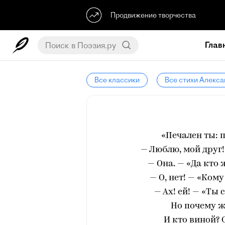
Продвижение творчества
Глав
Все классики
Все стихи Алекс
«Печален ты: п
— Люблю, мой друг!
— Она. — «Да кто 
— О, нет! — «Ком
— Ах! ей! — «Ты
Но почему ж
И кто виной? 