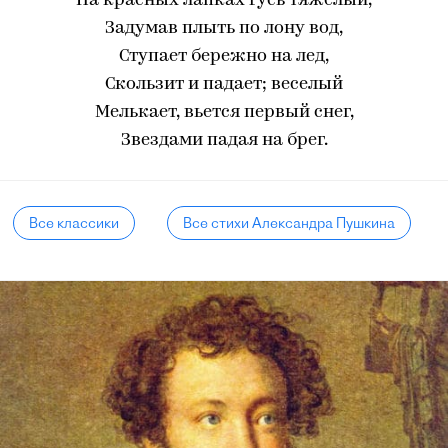
На красных лапках гусь тяжелый,
Задумав плыть по лону вод,
Ступает бережно на лед,
Скользит и падает; веселый
Мелькает, вьется первый снег,
Звездами падая на брег.
Все классики
Все стихи Александра Пушкина