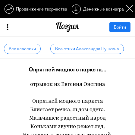
Продвижение творчества
Денежные вознагражден
Войти
Все классики
Все стихи Александра Пушкина
Опрятней модного паркета...
отрывок из Евгения Онегина
Опрятней модного паркета
Блистает речка, льдом одета.
Мальчишек радостный народ
Коньками звучно режет лед;