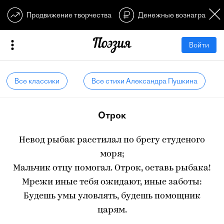
Продвижение творчества
Денежные вознагражден
Войти
Все классики
Все стихи Александра Пушкина
Отрок
Невод рыбак расстилал по брегу студеного
моря;
Мальчик отцу помогал. Отрок, оставь рыбака!
Мрежи иные тебя ожидают, иные заботы:
Будешь умы уловлять, будешь помощник
царям.