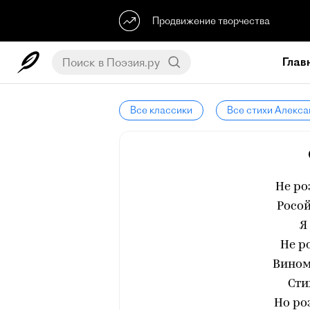
Продвижение творчества
Глав
Все классики
Все стихи Алекс
Не ро
Росо
Я
Не р
Вином
Сти
Но ро