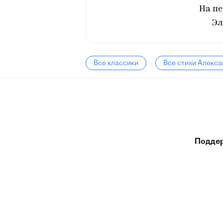
На п
Эл
Все классики
Все стихи Алекс
Подде