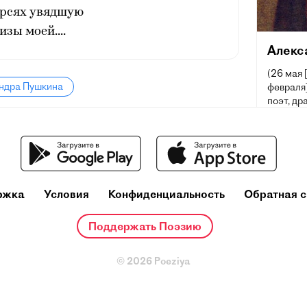
ерсях увядшую
изы моей....
Алекс
(26 мая 
андра Пушкина
февраля]
поэт, др
русского
и теорет
один из
деятелей
Ещё при
ржка
Условия
Конфиденциальность
Обратная с
репутац
русског
основоп
Поддержать Поэзию
литерату
© 2026 Poeziya