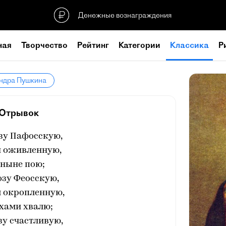
Денежные вознаграждения
ная
Творчество
Рейтинг
Категории
Классика
Р
андра Пушкина
Отрывок
зу Пафосскую,
й оживленную,
 ныне пою;
озу Феосскую,
 окропленную,
хами хвалю;
зу счастливую,