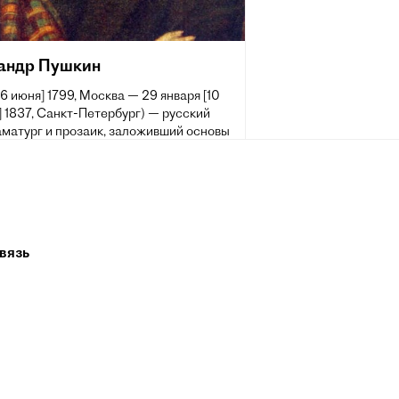
андр Пушкин
[6 июня] 1799, Москва — 29 января [10
 1837, Санкт-Петербург) — русский
аматург и прозаик, заложивший основы
 реалистического направления, критик
ик литературы, историк, публицист;
 самых авторитетных литературных
 первой трети XIX века.
 жизни Пушкина сложилась его
вязь
ия величайшего национального
о поэта. Пушкин рассматривается как
оложник современного русского
рного языка[~ 2].