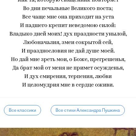
Как та, которую священник повторяет
Во дни печальные Великого поста;
Все чаще мне она приходит на уста
И падшего крепит неведомою силой:
Владыко дней моих! дух праздности унылой,
Любоначалия, змеи сокрытой сей,
И празднословия не дай душе моей.
Но дай мне зреть мои, о Боже, прегрешенья,
Да брат мой от меня не примет осужденья,
И дух смирения, терпения, любви
И целомудрия мне в сердце оживи.
Все классики
Все стихи Александра Пушкина