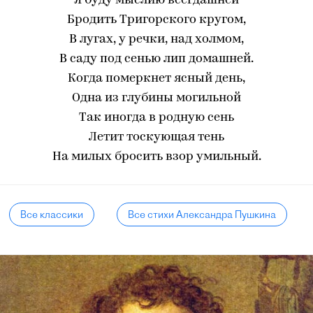
Я буду мыслию всегдашней
Бродить Тригорского кругом,
В лугах, у речки, над холмом,
В саду под сенью лип домашней.
Когда померкнет ясный день,
Одна из глубины могильной
Так иногда в родную сень
Летит тоскующая тень
На милых бросить взор умильный.
Все классики
Все стихи Александра Пушкина