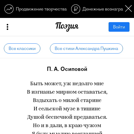
Продвижение творчества
Денежные вознагражден
Войти
Все классики
Все стихи Александра Пушкина
П. А. Осиповой
Быть может, уж недолго мне
В изгнанье мирном оставаться,
Вздыхать о милой старине
И сельской музе в тишине
Душой беспечной предаваться.
Но и в дали, в краю чужом