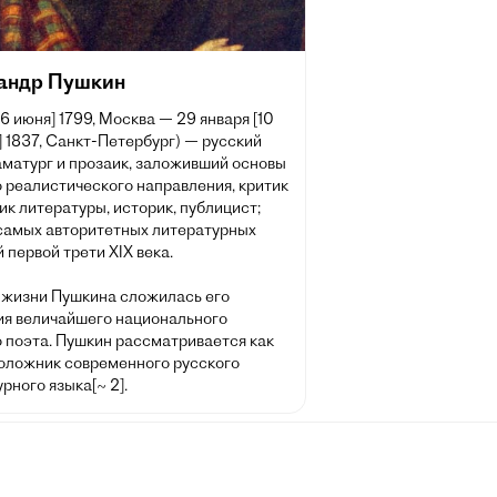
андр Пушкин
[6 июня] 1799, Москва — 29 января [10
 1837, Санкт-Петербург) — русский
аматург и прозаик, заложивший основы
 реалистического направления, критик
ик литературы, историк, публицист;
 самых авторитетных литературных
 первой трети XIX века.
 жизни Пушкина сложилась его
ия величайшего национального
о поэта. Пушкин рассматривается как
оложник современного русского
рного языка[~ 2].