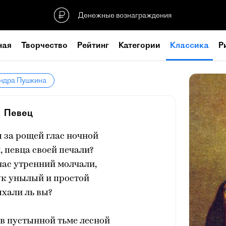
Денежные вознаграждения
ная
Творчество
Рейтинг
Категории
Классика
Р
андра Пушкина
Певец
 за рощей глас ночной
 певца своей печали?
час утренний молчали,
ук унылый и простой
хали ль вы?
 в пустынной тьме лесной