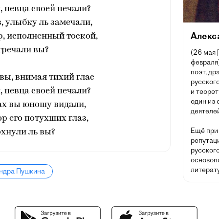
 певца своей печали?
з, улыбку ль замечали,
Алекс
р, исполненный тоской,
тречали вы?
(26 мая 
февраля]
поэт, др
вы, внимая тихий глас
русского
 певца своей печали?
и теорет
один из
ах вы юношу видали,
деятелей
ор его потухших глаз,
Ещё при
хнули ль вы?
репутац
русског
основоп
литерату
андра Пушкина