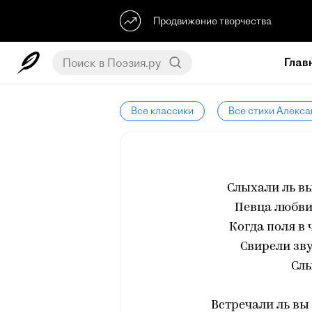
Продвижение творчества
Глав
Все классики
Все стихи Алекс
Слыхали ль вы
Певца любви,
Когда поля в 
Свирели зв
Слы
Встречали ль вы