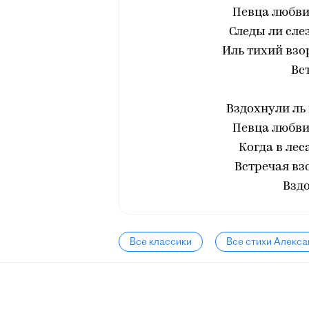
Певца любви,
Следы ли сле
Иль тихий взо
Вс
Вздохнули ль 
Певца любви,
Когда в лес
Встречая вз
Вздо
Все классики
Все стихи Алекс