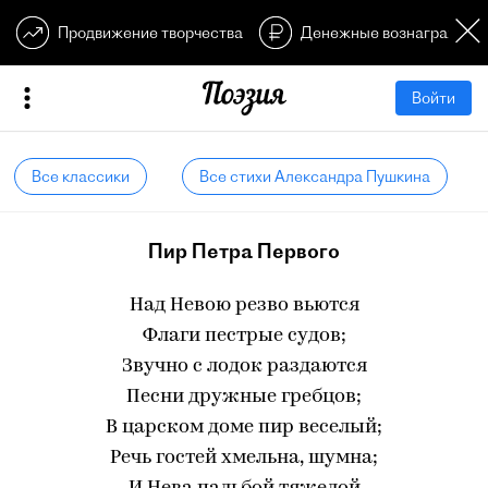
Продвижение творчества
Денежные вознагражден
Войти
Все классики
Все стихи Александра Пушкина
Пир Петра Первого
Над Невою резво вьются
Флаги пестрые судов;
Звучно с лодок раздаются
Песни дружные гребцов;
В царском доме пир веселый;
Речь гостей хмельна, шумна;