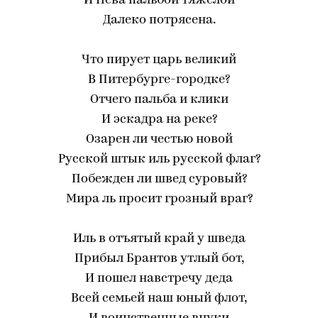
И Нева пальбой тяжелой
Далеко потрясена.
Что пирует царь великий
В Питербурге-городке?
Отчего пальба и клики
И эскадра на реке?
Озарен ли честью новой
Русской штык иль русской флаг?
Побежден ли швед суровый?
Мира ль просит грозный враг?
Иль в отъятый край у шведа
Прибыл Брантов утлый бот,
И пошел навстречу деда
Всей семьей наш юный флот,