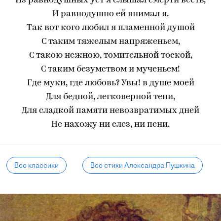
Из равнодушных уст я слышал смерти весть,
И равнодушно ей внимал я.
Так вот кого любил я пламенной душой
С таким тяжелым напряженьем,
С такою нежною, томительной тоской,
С таким безумством и мученьем!
Где муки, где любовь? Увы! в душе моей
Для бедной, легковерной тени,
Для сладкой памяти невозвратимых дней
Не нахожу ни слез, ни пени.
Все классики
Все стихи Александра Пушкина