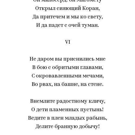
Он милосерд: он Магомету
Открыл сияющий Коран,
Да притечем и мы ко свету,
И да падет с очей туман.
VI
Не даром вы приснились мне
В бою с обритыми главами,
С окровавленными мечами,
Во рвах, на башне, на стене.
Внемлите радостному кличу,
О дети пламенных пустынь!
Ведите в плен младых рабынь,
Делите бранную добычу!