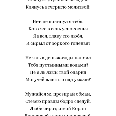
Клянуся утренней звездой,
Клянусь вечернею молитвой:
Нет, не покинул я тебя.
Кого же в сень успокоенья
Я ввел, главу его любя,
И скрыл от зоркого гоненья?
Не я ль в день жажды напоил
Тебя пустынными водами?
Не я ль язык твой одарил
Могучей властью над умами?
Мужайся ж, презирай обман,
Стезею правды бодро следуй,
Люби сирот, и мой Коран