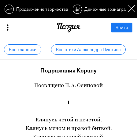
Продвижение творчества
Денежные вознагражден
Войти
Все классики
Все стихи Александра Пушкина
Подражания Корану
Посвящено П. А. Осиповой
I
Клянусь четой и нечетой,
Клянусь мечом и правой битвой,