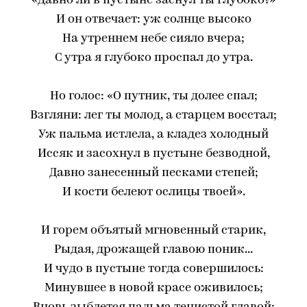
«Давно ли в пустыне заснул ты глубоко?»
И он отвечает: уж солнце высоко
На утреннем небе сияло вчера;
С утра я глубоко проспал до утра.
Но голос: «О путник, ты долее спал;
Взгляни: лег ты молод, а старцем восстал;
Уж пальма истлела, а кладез холодный
Иссяк и засохнул в пустыне безводной,
Давно занесенный песками степей;
И кости белеют ослицы твоей».
И горем объятый мгновенный старик,
Рыдая, дрожащей главою поник...
И чудо в пустыне тогда совершилось:
Минувшее в новой красе оживилось;