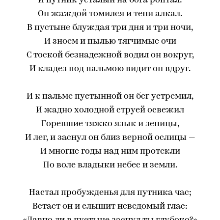
И путник усталый на бога роптал:
Он жаждой томился и тени алкал.
В пустыне блуждая три дня и три ночи,
И зноем и пылью тягчимые очи
С тоской безнадежной водил он вокруг,
И кладез под пальмою видит он вдруг.
И к пальме пустынной он бег устремил,
И жадно холодной струей освежил
Горевшие тяжко язык и зеницы,
И лег, и заснул он близ верной ослицы —
И многие годы над ним протекли
По воле владыки небес и земли.
Настал пробужденья для путника час;
Встает он и слышит неведомый глас: