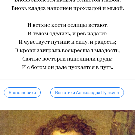
Вновь зыблется пальма тенистой главой;
Вновь кладез наполнен прохладой и мглой.
И ветхие кости ослицы встают,
И телом оделись, и рев издают;
И чувствует путник и силу, и радость;
В крови заиграла воскресшая младость;
Святые восторги наполнили грудь:
И с богом он дале пускается в путь.
Все классики
Все стихи Александра Пушкина