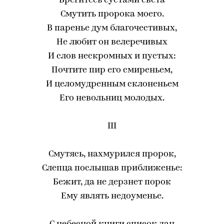
Брегитесь суетами света
Смутить пророка моего.
В паренье дум благочестивых,
Не любит он велеречивых
И слов нескромных и пустых:
Почтите пир его смиреньем,
И целомудренным склоненьем
Его невольниц молодых.
III
Смутясь, нахмурился пророк,
Слепца послышав приближенье:
Бежит, да не дерзнет порок
Ему являть недоуменье.