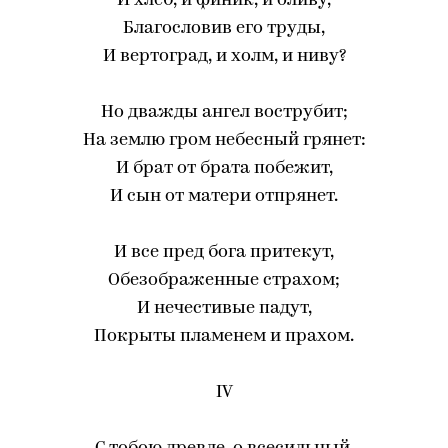
И хлеб, и финик, и оливу,
Благословив его труды,
И вертоград, и холм, и ниву?
Но дважды ангел вострубит;
На землю гром небесный грянет:
И брат от брата побежит,
И сын от матери отпрянет.
И все пред бога притекут,
Обезображенные страхом;
И нечестивые падут,
Покрыты пламенем и прахом.
IV