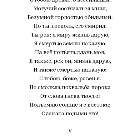
С тобою древле, о всесильный,
Могучий состязаться мнил,
Безумной гордостью обильный;
Но ты, господь, его смирил.
Ты рек: я миру жизнь дарую,
Я смертью землю наказую,
На всё подъята длань моя.
Я также, рек он, жизнь дарую,
И также смертью наказую:
С тобою, боже, равен я.
Но смолкла похвальба порока
От слова гнева твоего:
Подъемлю солнце я с востока;
С заката подыми его!
V