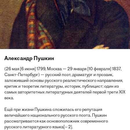
Александр Пушкин
(26 мая [6 июня] 1799, Москва — 29 января [10 февраля] 1837,
Санкт-Петербург) — русский поэт, драматург и прозаик,
заложивший основы русского реалистического направления,
критик и теоретик литературы, историк, публицист; один из
самых авторитетных литературных деятелей первой трети XIX
века.
Ещё при жизни Пушкина сложилась его репутация
величайшего национального русского поэта. Пушкин
рассматривается как основоположник современного
русского литературного языка[~ 2].