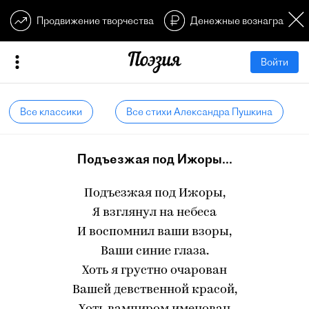
Продвижение творчества
Денежные вознагражден
Войти
Все классики
Все стихи Александра Пушкина
Подъезжая под Ижоры...
Подъезжая под Ижоры,
Я взглянул на небеса
И воспомнил ваши взоры,
Ваши синие глаза.
Хоть я грустно очарован
Вашей девственной красой,