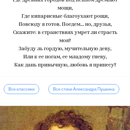
Где древних городов под пеплом дремлют
мощи,
Где кипарисные благоухают рощи,
Повсюду я готов. Поедем... но, друзья,
Скажите: в странствиях умрет ли страсть
моя?
Забуду ль гордую, мучительную деву,
Или к ее ногам, ее младому гневу,
Как дань привычную, любовь я принесу?
Все классики
Все стихи Александра Пушкина