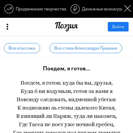
Продвижение творчества
Денежные вознагражден
Войти
Все классики
Все стихи Александра Пушкина
Поедем, я готов...
Поедем, я готов; куда бы вы, друзья,
Куда б ни вздумали, готов за вами я
Повсюду следовать, надменной убегая:
К подножию ль стены далекого Китая,
В кипящий ли Париж, туда ли наконец,
Где Тасса не поет уже ночной гребец,