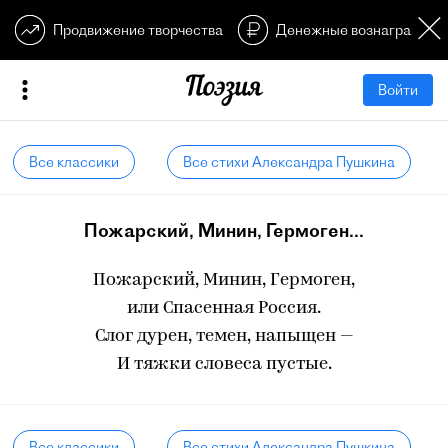
Продвижение творчества
Денежные вознагражден
Войти
Все классики
Все стихи Александра Пушкина
Пожарский, Минин, Гермоген...
Пожарский, Минин, Гермоген,
или Спасенная Россия.
Слог дурен, темен, напыщен —
И тяжки словеса пустые.
Все классики
Все стихи Александра Пушкина