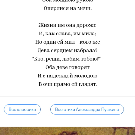
Оба мощною рукою
Оперлися на мечи.
Жизни им она дороже
И, как слава, им мила;
Но один ей мил - кого же
Дева сердцем избрала?
"Кто, реши, любим тобою?"-
Оба деве говорят
И с надеждой молодою
В очи прямо ей глядят.
Все классики
Все стихи Александра Пушкина