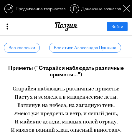
Продвижение творчества
Денежные вознагражден
Войти
Все классики
Все стихи Александра Пушкина
Приметы ("Старайся наблюдать различные
приметы...")
Старайся наблюдать различные приметы:
Пастух и земледел в младенческие леты,
Взглянув на небеса, на западную тень,
Умеют уж предречь и ветр, и ясный день,
И майские дожди, младых полей отраду,
И мразов ранний хлад, опасный винограду.