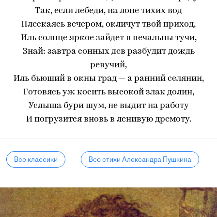
Так, если лебеди, на лоне тихих вод
Плескаясь вечером, окличут твой приход,
Иль солнце яркое зайдет в печальны тучи,
Знай: завтра сонных дев разбудит дождь
ревучий,
Иль бьющий в окны град — а ранний селянин,
Готовясь уж косить высокой злак долин,
Услыша бури шум, не выдит на работу
И погрузится вновь в ленивую дремоту.
Все классики
Все стихи Александра Пушкина