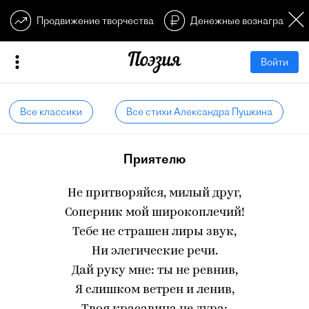
Продвижение творчества
Денежные вознагражден
Войти
Все классики
Все стихи Александра Пушкина
Приятелю
Не притворяйся, милый друг,
Соперник мой широкоплечий!
Тебе не страшен лиры звук,
Ни элегические речи.
Дай руку мне: ты не ревнив,
Я слишком ветрен и ленив,