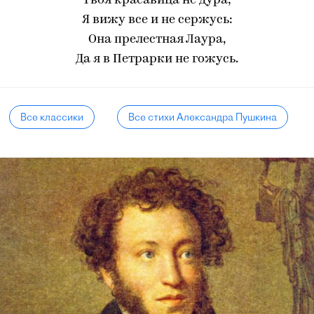
Твоя красавица не дура;
Я вижу все и не сержусь:
Она прелестная Лаура,
Да я в Петрарки не гожусь.
Все классики
Все стихи Александра Пушкина