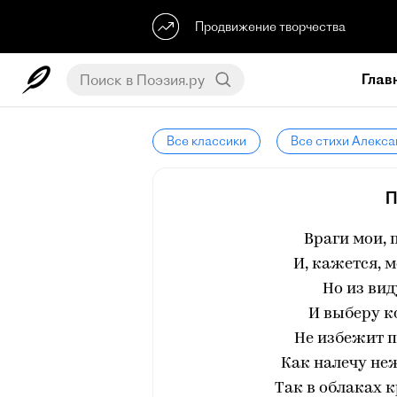
Продвижение творчества
Глав
Все классики
Все стихи Алекс
П
Враги мои, п
И, кажется, 
Но из вид
И выберу к
Не избежит п
Как налечу не
Так в облаках 