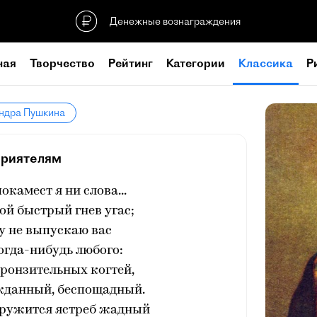
Денежные вознаграждения
ная
Творчество
Рейтинг
Категории
Классика
Р
андра Пушкина
риятелям
окамест я ни слова...
мой быстрый гнев угас;
у не выпускаю вас
огда-нибудь любого:
ронзительных когтей,
жданный, беспощадный.
кружится ястреб жадный