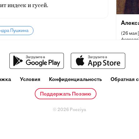
ит индеек и гусей.
Алекс
андра Пушкина
(26 мая 
февраля]
поэт, др
русского
и теорет
один из
деятелей
ржка
Условия
Конфиденциальность
Обратная с
Ещё при
репутац
Поддержать Поэзию
русског
основоп
литерату
© 2026 Poeziya