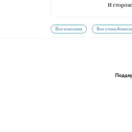
И сторож
Все классики
Все стихи Алекс
Подде