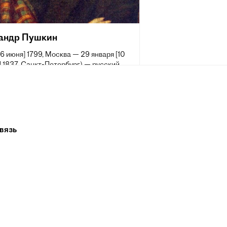
андр Пушкин
[6 июня] 1799, Москва — 29 января [10
 1837, Санкт-Петербург) — русский
аматург и прозаик, заложивший основы
 реалистического направления, критик
ик литературы, историк, публицист;
 самых авторитетных литературных
 первой трети XIX века.
вязь
 жизни Пушкина сложилась его
ия величайшего национального
о поэта. Пушкин рассматривается как
оложник современного русского
рного языка[~ 2].