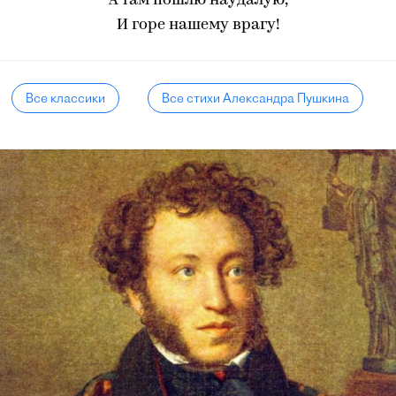
А там пошлю наудалую,
И горе нашему врагу!
Все классики
Все стихи Александра Пушкина