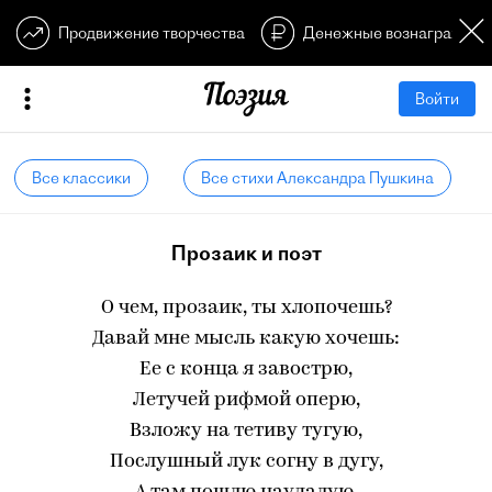
Продвижение творчества
Денежные вознагражден
Войти
Все классики
Все стихи Александра Пушкина
Прозаик и поэт
О чем, прозаик, ты хлопочешь?
Давай мне мысль какую хочешь:
Ее с конца я завострю,
Летучей рифмой оперю,
Взложу на тетиву тугую,
Послушный лук согну в дугу,