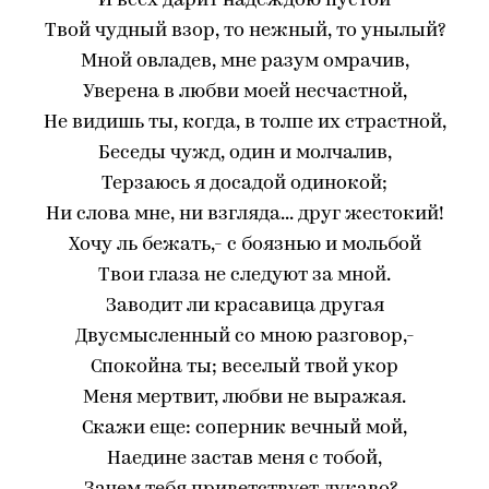
И всех дарит надеждою пустой
Твой чудный взор, то нежный, то унылый?
Мной овладев, мне разум омрачив,
Уверена в любви моей несчастной,
Не видишь ты, когда, в толпе их страстной,
Беседы чужд, один и молчалив,
Терзаюсь я досадой одинокой;
Ни слова мне, ни взгляда... друг жестокий!
Хочу ль бежать,- с боязнью и мольбой
Твои глаза не следуют за мной.
Заводит ли красавица другая
Двусмысленный со мною разговор,-
Спокойна ты; веселый твой укор
Меня мертвит, любви не выражая.
Скажи еще: соперник вечный мой,
Наедине застав меня с тобой,