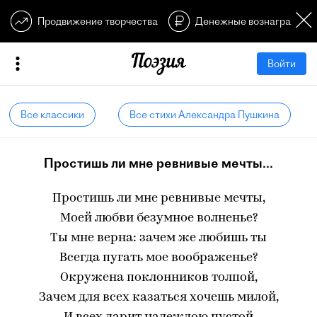
Продвижение творчества
Денежные вознагражден
Войти
Все классики
Все стихи Александра Пушкина
Простишь ли мне ревнивые мечты...
Простишь ли мне ревнивые мечты,
Моей любви безумное волненье?
Ты мне верна: зачем же любишь ты
Всегда пугать мое воображенье?
Окружена поклонников толпой,
Зачем для всех казаться хочешь милой,