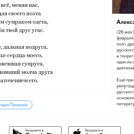
всё, меняя нас,
для своего поэта
Алекс
м сумраком одета,
бя твой друг угас.
(26 мая 
февраля]
поэт, др
 дальная подруга,
русского
е сердца моего,
и теорет
один из
овевшая супруга,
деятелей
бнявший молча друга
Ещё при
аточением его.
репутац
русског
основоп
литерату
андра Пушкина