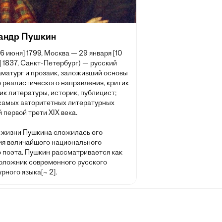
андр Пушкин
[6 июня] 1799, Москва — 29 января [10
 1837, Санкт-Петербург) — русский
аматург и прозаик, заложивший основы
 реалистического направления, критик
ик литературы, историк, публицист;
 самых авторитетных литературных
 первой трети XIX века.
 жизни Пушкина сложилась его
ия величайшего национального
о поэта. Пушкин рассматривается как
оложник современного русского
рного языка[~ 2].