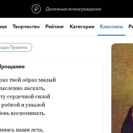
Денежные вознаграждения
ная
Творчество
Рейтинг
Категории
Классика
Р
андра Пушкина
Прощание
раз твой образ милый
ысленно ласкать,
ту сердечной силой
й робкой и унылой
овь воспоминать.
няясь наши лета,