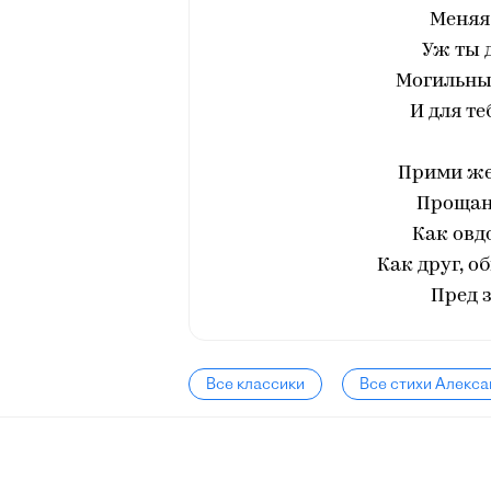
Меняя 
Уж ты 
Могильны
И для те
Прими же,
Прощань
Как овд
Как друг, о
Пред з
Все классики
Все стихи Алекс