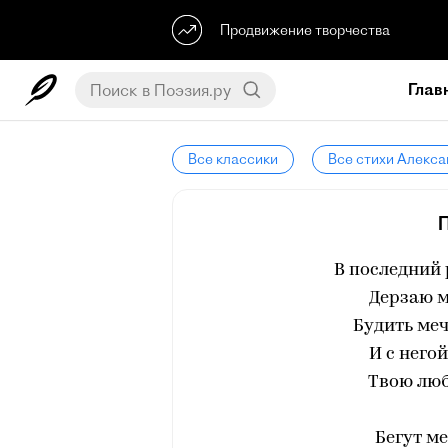
Продвижение творчества
Глав
Все классики
Все стихи Алекс
В последний 
Дерзаю м
Будить меч
И с него
Твою люб
Бегут ме