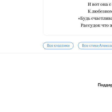
И вот она 
К любезном
«Будь счастлив
Рассудок что 
Все классики
Все стихи Алекс
Подде