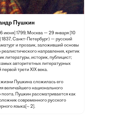
андр Пушкин
[6 июня] 1799, Москва — 29 января [10
 1837, Санкт-Петербург) — русский
аматург и прозаик, заложивший основы
 реалистического направления, критик
ик литературы, историк, публицист;
 самых авторитетных литературных
 первой трети XIX века.
 жизни Пушкина сложилась его
ия величайшего национального
о поэта. Пушкин рассматривается как
оложник современного русского
рного языка[~ 2].