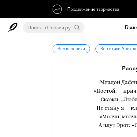
Продвижение творчества
Глав
Все классики
Все стихи Алекс
Расс
Младой Дафнис
«Постой, — крич
Скажи: „Люблю
Не стану я — к
«Молчи, молчи
А плут Эрот: 