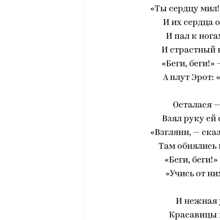
«Ты сердцу мил!
И их сердца 
И пал к ног
И страстный 
«Беги, беги!»
А плут Эрот: 
Осталася —
Взял руку ей
«Взгляни, — ска
Там обнялись 
«Беги, беги!
«Учись от ни
И нежная
Красавицы 