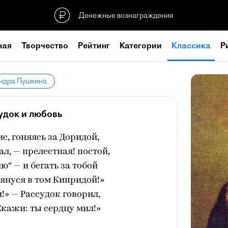
Денежные вознаграждения
ная
Творчество
Рейтинг
Категории
Классика
Р
андра Пушкина
удок и любовь
, гоняясь за Доридой,
ал, — прелестная! постой,
“ — и бегать за тобой
лянуся в том Кипридой!»
!» — Рассудок говорил,
«Скажи: ты сердцу мил!»