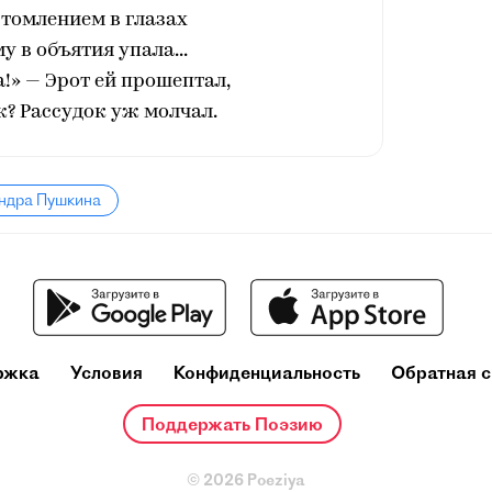
с томлением в глазах
у в объятия упала...
а!» — Эрот ей прошептал,
ж? Рассудок уж молчал.
андра Пушкина
ржка
Условия
Конфиденциальность
Обратная с
Поддержать Поэзию
© 2026 Poeziya