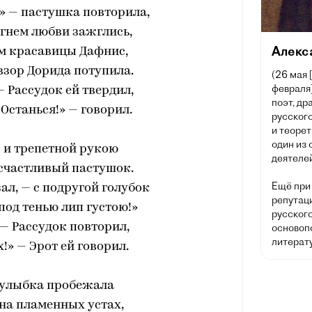
» — пастушка повторила,
огнем любви зажглись,
Алекс
ам красавицы Дафнис,
взор Дорида потупила.
(26 мая 
февраля]
 — Рассудок ей твердил,
поэт, др
«Останься!» — говорил.
русского
и теорет
один из
 и трепетной рукою
деятелей
 счастливый пастушок.
Ещё при
зал, — с подругой голубок
репутац
под тенью лип густою!»
русског
» — Рассудок повторил,
основоп
литерату
х!» — Эрот ей говорил.
 улыбка пробежала
на пламенных устах,