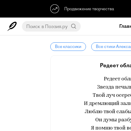
Продвижение творчества
Глав
Все классики
Все стихи Алекс
Редеет обла
Редеет обл
Звезда печал
Твой луч осер
И дремлющий зали
Люблю твой слабы
Он думы разбу
Я помню твой во