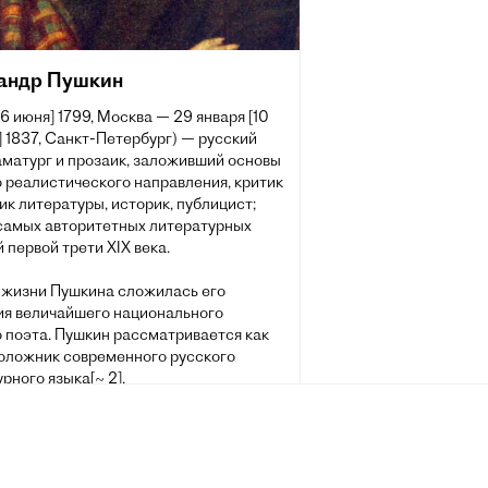
андр Пушкин
[6 июня] 1799, Москва — 29 января [10
 1837, Санкт-Петербург) — русский
аматург и прозаик, заложивший основы
 реалистического направления, критик
ик литературы, историк, публицист;
 самых авторитетных литературных
 первой трети XIX века.
 жизни Пушкина сложилась его
ия величайшего национального
о поэта. Пушкин рассматривается как
оложник современного русского
рного языка[~ 2].