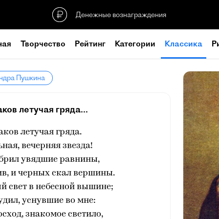
Денежные вознаграждения
ная
Творчество
Рейтинг
Категории
Классика
Р
андра Пушкина
ков летучая гряда...
аков летучая гряда.
ьная, вечерняя звезда!
ебрил увядшие равнины,
в, и черных скал вершины.
й свет в небесной вышине;
дил, уснувшие во мне:
сход, знакомое светило,