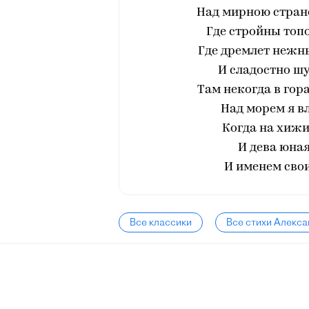
Над мирною страно
Где стройны топо
Где дремлет нежн
И сладостно ш
Там некогда в гор
Над морем я в
Когда на хижи
И дева юная
И именем сво
Все классики
Все стихи Алекс