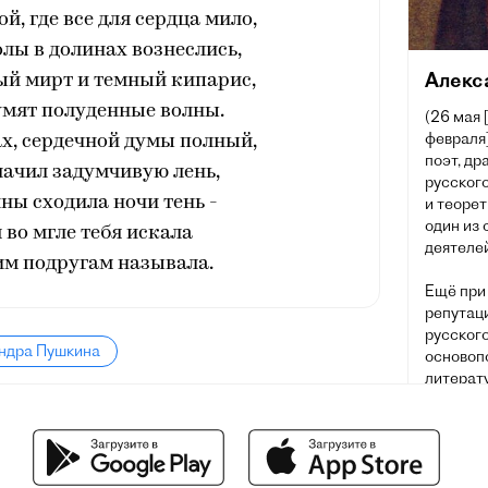
й, где все для сердца мило,
лы в долинах вознеслись,
Алекс
ый мирт и темный кипарис,
умят полуденные волны.
(26 мая 
февраля]
ах, сердечной думы полный,
поэт, др
лачил задумчивую лень,
русского
ны сходила ночи тень -
и теорет
один из
 во мгле тебя искала
деятелей
им подругам называла.
Ещё при
репутац
русског
андра Пушкина
основоп
литерату