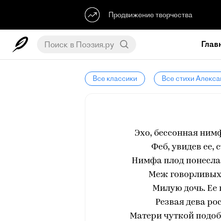
Продвижение творчества
Глав
Все классики
Все стихи Алекс
Эхо, бессонная нимф
Феб, увидев ее,
Нимфа плод понесла 
Меж говорливых 
Милую дочь. Ее
Резвая дева ро
Матери чуткой подоб