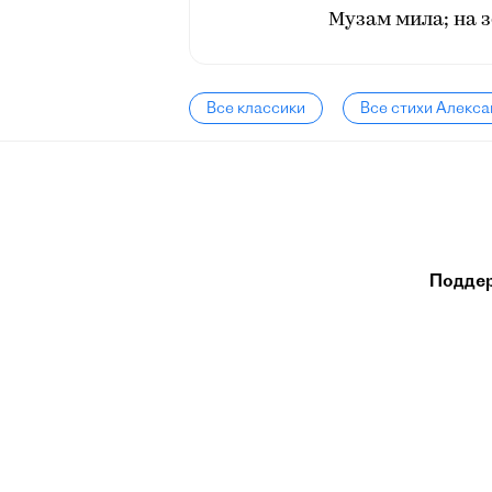
Музам мила; на з
Все классики
Все стихи Алекс
Подде