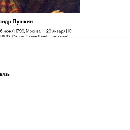
андр Пушкин
[6 июня] 1799, Москва — 29 января [10
 1837, Санкт-Петербург) — русский
аматург и прозаик, заложивший основы
 реалистического направления, критик
ик литературы, историк, публицист;
 самых авторитетных литературных
 первой трети XIX века.
вязь
 жизни Пушкина сложилась его
ия величайшего национального
о поэта. Пушкин рассматривается как
оложник современного русского
рного языка[~ 2].