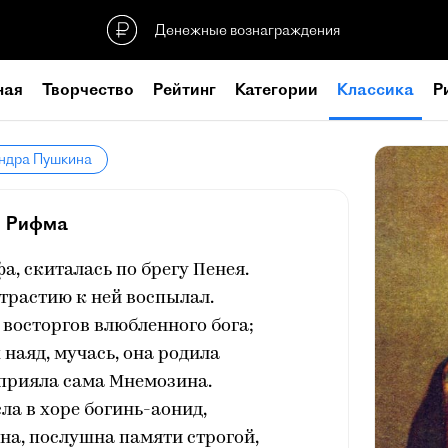
Денежные вознаграждения
ная
Творчество
Рейтинг
Категории
Классика
Р
андра Пушкина
Рифма
а, скиталась по брегу Пенея.
 страстию к ней воспылал.
восторгов влюбленного бога;
наяд, мучась, она родила
 прияла сама Мнемозина.
сла в хоре богинь-аонид,
на, послушна памяти строгой,