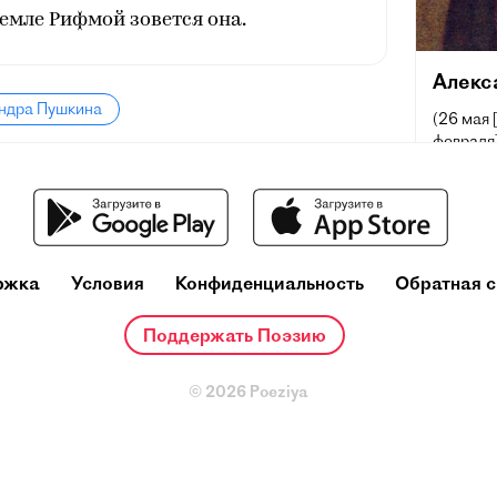
емле Рифмой зовется она.
Алекс
андра Пушкина
(26 мая 
февраля]
поэт, др
русского
и теорет
один из
деятелей
ржка
Условия
Конфиденциальность
Обратная с
Ещё при
репутац
Поддержать Поэзию
русског
основоп
литерату
© 2026 Poeziya