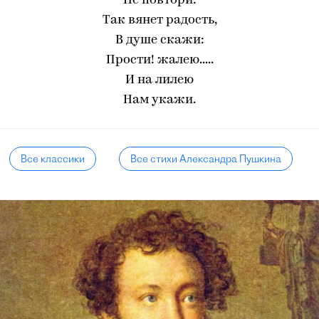
Не повтори:
Так вянет радость,
В душе скажи:
Прости! жалею.....
И на лилею
Нам укажи.
Все классики
Все стихи Александра Пушкина