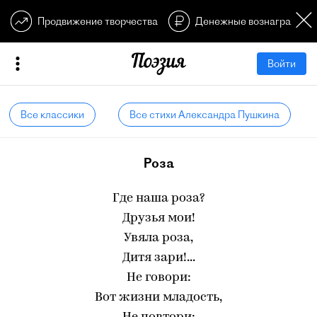
Продвижение творчества
Денежные вознагражден
Войти
Все классики
Все стихи Александра Пушкина
Роза
Где наша роза?
Друзья мои!
Увяла роза,
Дитя зари!...
Не говори:
Вот жизни младость,