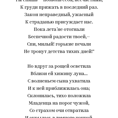
Ты спишь — позволь себя, несчастный,
К груди прижать в последний раз.
Закон неправедный, ужасный
К страданью присуждает нас.
Пока лета́ не отогнали
Беспечной радости твоей,—
Спи, милый! горькие печали
Не тронут детства тихих дней!"
Но вдруг за рощей осветила
Вблизи ей хижину луна…
С волненьем сына ухватила
И к ней приближилась она;
Склонилась, тихо положила
Младенца на порог чужой,
Со страхом очи отвратила