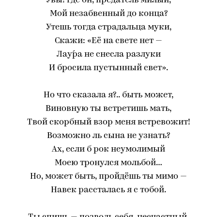
Увы! где он, предатель милый,
Мой незабвенный до конца?
Утешь тогда страдальца муки,
Скажи: «Её на свете нет —
Лау́ра не снесла разлуки
И бросила пустынный свет».
Но что сказала я?.. быть может,
Виновную ты встретишь мать,
Твой скорбный взор меня встревожит!
Возможно ль сына не узнать?
Ах, если б рок неумолимый
Моею тронулся мольбой…
Но, может быть, пройдёшь ты мимо —
Навек рассталась я с тобой.