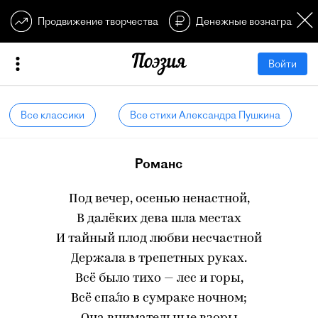
Продвижение творчества
Денежные вознагражден
Войти
Все классики
Все стихи Александра Пушкина
Романс
Под вечер, осенью ненастной,
В далёких дева шла местах
И тайный плод любви несчастной
Держала в трепетных руках.
Всё было тихо — лес и горы,
Всё спа́ло в сумраке ночном;