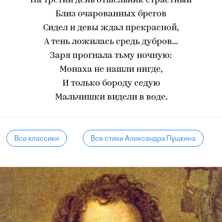
На третий день отшельник страстный
Близ очарованных брегов
Сидел и девы ждал прекрасной,
А тень ложилась средь дубров...
Заря прогнала тьму ночную:
Монаха не нашли нигде,
И только бороду седую
Мальчишки видели в воде.
Все классики
Все стихи Александра Пушкина