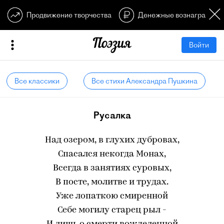
Продвижение творчества
Денежные вознагражден
Войти
Все классики
Все стихи Александра Пушкина
Русалка
Над озером, в глухих дубровах,
Спасался некогда Монах,
Всегда в занятиях суровых,
В посте, молитве и трудах.
Уже лопаткою смиренной
Себе могилу старец рыл -