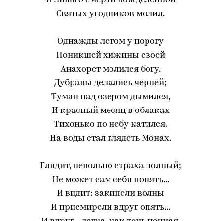
И лишь о смерти вожделенной
Святых угодников молил.
Однажды летом у порогу
Поникшей хижины своей
Анахорет молился богу.
Дубравы делались черней;
Туман над озером дымился,
И красный месяц в облаках
Тихонько по небу катился.
На воды стал глядеть Мoнax.
Глядит, невольно страха полный;
Не может сам себя понять...
И видит: закипели волны
И присмирели вдруг опять...