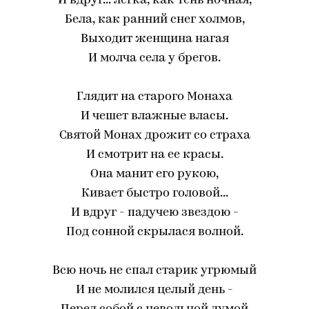
И вдруг... легка, как тень ночная,
Бела, как ранний снег холмов,
Выходит женщина нагая
И молча села у брегов.
Глядит на старого Монаха
И чешет влажные власы.
Святой Монах дрожит со страха
И смотрит на ее красы.
Она манит его рукою,
Кивает быстро головой...
И вдруг - падучею звездою -
Под сонной скрылася волной.
Всю ночь не спал старик угрюмый
И не молился целый день -