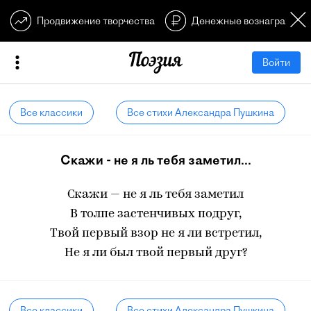
Продвижение творчества
Денежные вознагражден
Войти
Все классики
Все стихи Александра Пушкина
Скажи - не я ль тебя заметил...
Скажи — не я ль тебя заметил
В толпе застенчивых подруг,
Твой первый взор не я ли встретил,
Не я ли был твой первый друг?
Все классики
Все стихи Александра Пушкина