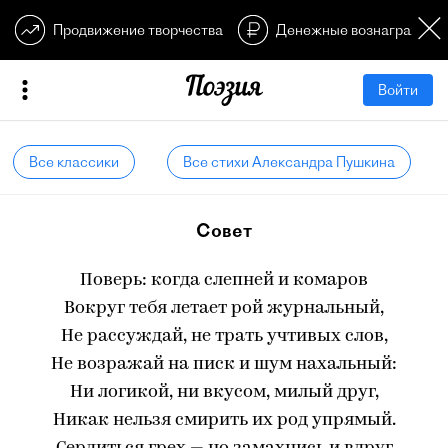
Продвижение творчества
Денежные вознагражден
Войти
Все классики
Все стихи Александра Пушкина
Совет
Поверь: когда слепней и комаров
Вокруг тебя летает рой журнальный,
Не рассуждай, не трать учтивых слов,
Не возражай на писк и шум нахальный:
Ни логикой, ни вкусом, милый друг,
Никак нельзя смирить их род упрямый.