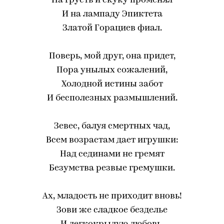
На грусть и скуку променял
И на лампаду Эпиктета
Златой Горациев фиал.
Поверь, мой друг, она придет,
Пора унылых сожалений,
Холодной истины забот
И бесполезных размышлений.
Зевес, балуя смертных чад,
Всем возрастам дает игрушки:
Над сединами не гремят
Безумства резвые гремушки.
Ах, младость не приходит вновь!
Зови же сладкое безделье