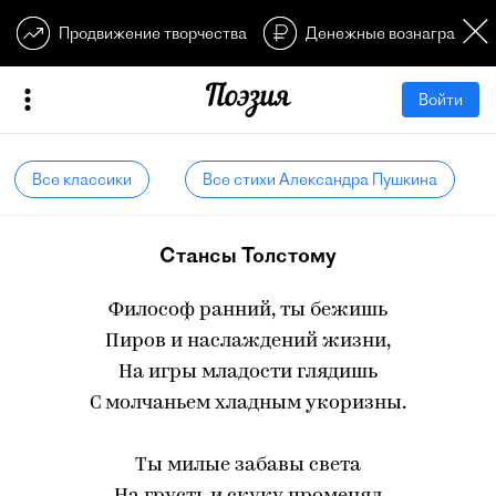
Продвижение творчества
Денежные вознагражден
Войти
Все классики
Все стихи Александра Пушкина
Стансы Толстому
Философ ранний, ты бежишь
Пиров и наслаждений жизни,
На игры младости глядишь
С молчаньем хладным укоризны.
Ты милые забавы света