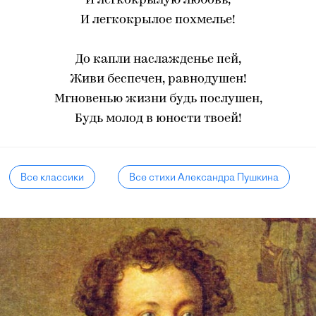
И легкокрылую любовь,
И легкокрылое похмелье!
До капли наслажденье пей,
Живи беспечен, равнодушен!
Мгновенью жизни будь послушен,
Будь молод в юности твоей!
Все классики
Все стихи Александра Пушкина