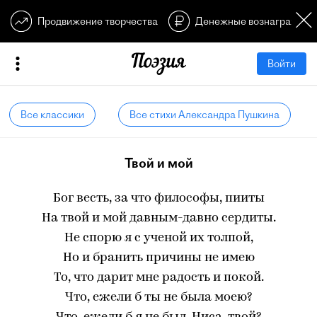
Продвижение творчества
Денежные вознагражден
Войти
Все классики
Все стихи Александра Пушкина
Твой и мой
Бог весть, за что философы, пииты
На твой и мой давным-давно сердиты.
Не спорю я с ученой их толпой,
Но и бранить причины не имею
То, что дарит мне радость и покой.
Что, ежели б ты не была моею?