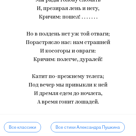
Мы рады голову сломать
И, презирая лень и негу,
Кричим: пошел! . . . . . . .
Но в полдень нет уж той отваги;
Порастрясло нас: нам страшней
И косогоры и овраги:
Кричим: полегче, дуралей!
Катит по-прежнему телега;
Под вечер мы привыкли к ней
И дремля едем до ночлега,
А время гонит лошадей.
Все классики
Все стихи Александра Пушкина