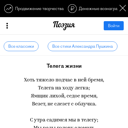
Продвижение творчества
Денежные вознагражден
Войти
Все классики
Все стихи Александра Пушкина
Телега жизни
Хоть тяжело подчас в ней бремя,
Телега на ходу легка;
Ямщик лихой, седое время,
Везет, не слезет с облучка.
С утра садимся мы в телегу;