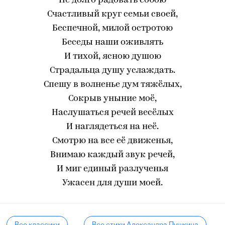
Не долго радовать собою
Счастливый круг семьи своей,
Беспечной, милой остротою
Беседы наши оживлять
И тихой, ясною душою
Страдальца душу услаждать.
Спешу в волненье дум тяжёлых,
Сокрыв уныние моё,
Наслушаться речей весёлых
И наглядеться на неё.
Смотрю на все её движенья,
Внимаю каждый звук речей,
И миг единый разлученья
Ужасен для души моей.
Все классики
Все стихи Александра Пушкина