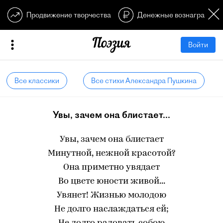
Продвижение творчества
Денежные вознагражден
Войти
Все классики
Все стихи Александра Пушкина
Увы, зачем она блистает...
Увы, зачем она блистает
Минутной, нежной красотой?
Она приметно увядает
Во цвете юности живой...
Увянет! Жизнью молодою
Не долго наслаждаться ей;