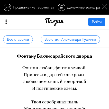
Продвижение творчества
Денежные вознагражден
Войти
Все классики
Все стихи Александра Пушкина
Фонтану Бахчисарайского дворца
Фонтан любви, фонтан живой!
Принес я в дар тебе две розы.
Люблю немолчный говор твой
И поэтические слезы.
Твоя серебряная пыль