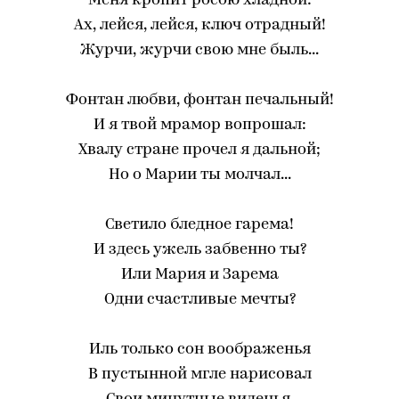
Меня кропит росою хладной:
Ах, лейся, лейся, ключ отрадный!
Журчи, журчи свою мне быль...
Фонтан любви, фонтан печальный!
И я твой мрамор вопрошал:
Хвалу стране прочел я дальной;
Но о Марии ты молчал...
Светило бледное гарема!
И здесь ужель забвенно ты?
Или Мария и Зарема
Одни счастливые мечты?
Иль только сон воображенья
В пустынной мгле нарисовал