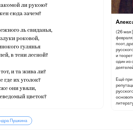
накомой ли рукою?
жен сюда зачем?
Алекс
ежного ль свиданья,
(26 мая 
февраля]
злуки роковой,
поэт, др
инокого гулянья
русского
лей, в тени лесной?
и теорет
один из
деятелей
тот, и та жива ли?
Ещё при
е где их уголок?
репутац
же они увяли,
русског
неведомый цветок?
основоп
литерату
андра Пушкина