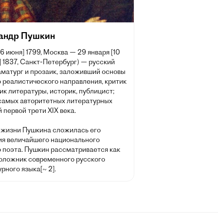
андр Пушкин
[6 июня] 1799, Москва — 29 января [10
 1837, Санкт-Петербург) — русский
аматург и прозаик, заложивший основы
 реалистического направления, критик
ик литературы, историк, публицист;
 самых авторитетных литературных
 первой трети XIX века.
 жизни Пушкина сложилась его
ия величайшего национального
о поэта. Пушкин рассматривается как
оложник современного русского
рного языка[~ 2].