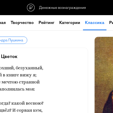
Денежные вознаграждения
ная
Творчество
Рейтинг
Категории
Классика
Р
андра Пушкина
Цветок
охший, безуханный,
 в книге вижу я;
е мечтою странной
аполнилась моя:
когда? какой весною?
 цвёл? И сорван кем,