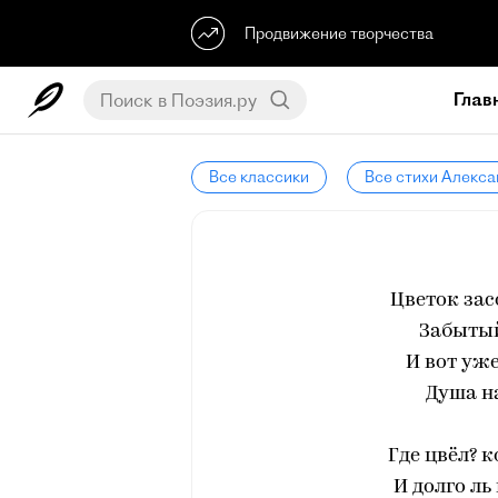
Продвижение творчества
Глав
Все классики
Все стихи Алекс
Цветок зас
Забытый
И вот уж
Душа н
Где цвёл? 
И долго ль