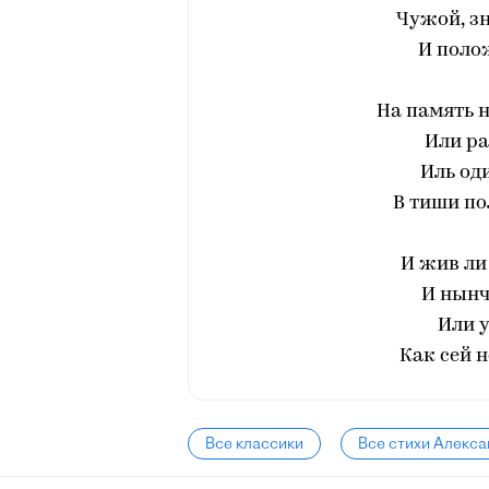
Чужой, з
И поло
На память н
Или ра
Иль од
В тиши по
И жив ли 
И нынч
Или у
Как сей 
Все классики
Все стихи Алекс