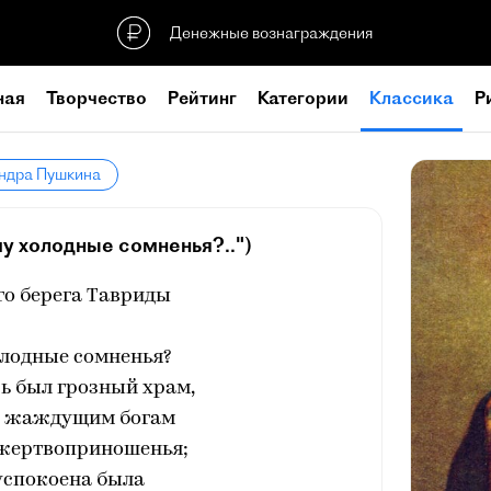
Денежные вознаграждения
ная
Творчество
Рейтинг
Категории
Классика
Р
андра Пушкина
у холодные сомненья?..")
го берега Тавриды
олодные сомненья?
сь был грозный храм,
и жаждущим богам
жертвоприношенья;
успокоена была