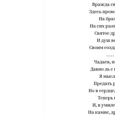
Вражда с
Здесь пров
На бра
На сих раз
Святое д
И душ в
Своим созд
. . . . 
Чадаев, 
Давно ль с
Я мысл
Предать 
Но в сердце
Теперь 
И, в умил
На камне, 