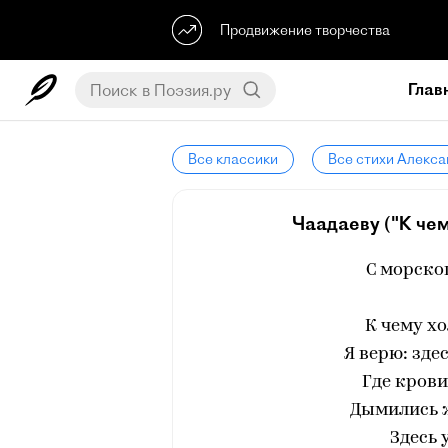
Продвижение творчества
Глав
Все классики
Все стихи Алекс
Чаадаеву ("К чем
С морско
К чему х
Я верю: зде
Где кров
Дымились 
Здесь 