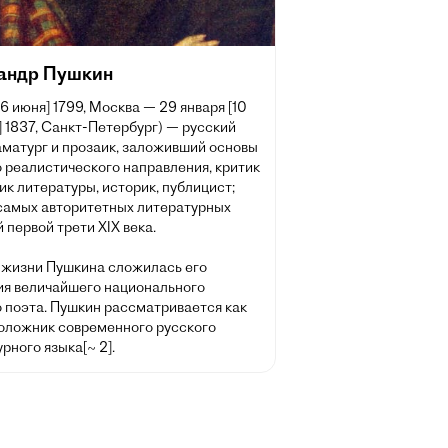
андр Пушкин
[6 июня] 1799, Москва — 29 января [10
 1837, Санкт-Петербург) — русский
аматург и прозаик, заложивший основы
 реалистического направления, критик
ик литературы, историк, публицист;
 самых авторитетных литературных
 первой трети XIX века.
 жизни Пушкина сложилась его
ия величайшего национального
о поэта. Пушкин рассматривается как
оложник современного русского
рного языка[~ 2].