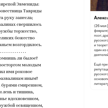
вирепой Эвмениды:
озвестница Тавриды
Алекс
та руку занесла;
валинах свершилось
(26 мая 
февраля]
ружбы торжество,
поэт, др
еликих божество
русского
аньем возгордилось.
и теорет
один из
. . . . . . . . . . . . . .
деятелей
помнишь ли былое?
Ещё при
 восторгом молодым
репутац
ил имя роковое
русског
развалинам иным?
основоп
литерату
, бурями смиренном,
и лень и тишина,
енье вдохновенном,
дружбой освященном,