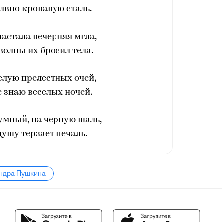
лвно кровавую сталь.
настала вечерняя мгла,
волны их бросил тела.
целую прелестных очей,
не знаю веселых ночей.
умный, на черную шаль,
ушу терзает печаль.
андра Пушкина