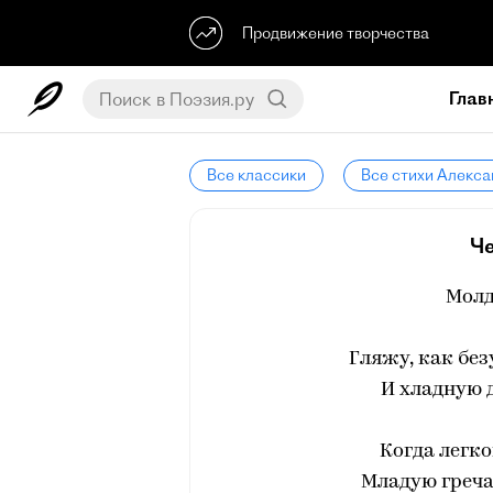
Продвижение творчества
Глав
Все классики
Все стихи Алекс
Че
Молд
Гляжу, как без
И хладную д
Когда легко
Младую греча