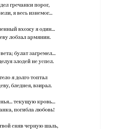
идел гречанки порог,
ели, я весь изнемог...
ленный вхожу я один...
еву лобзал армянин.
вета; булат загремел...
елуя злодей не успел.
тело я долго топтал
еву, бледнея, взирал.
ья... текущую кровь...
анка, погибла любовь!
твой сняв черную шаль,