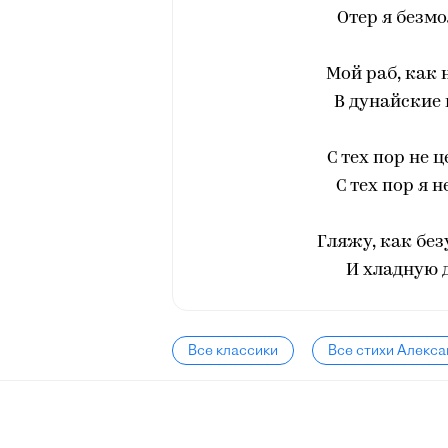
Отер я безмо
Мой раб, как 
В дунайские 
С тех пор не 
С тех пор я 
Гляжу, как без
И хладную д
Все классики
Все стихи Алекс