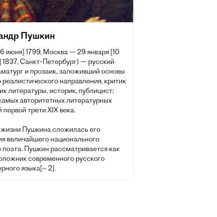
андр Пушкин
[6 июня] 1799, Москва — 29 января [10
 1837, Санкт-Петербург) — русский
аматург и прозаик, заложивший основы
 реалистического направления, критик
ик литературы, историк, публицист;
 самых авторитетных литературных
 первой трети XIX века.
 жизни Пушкина сложилась его
ия величайшего национального
о поэта. Пушкин рассматривается как
оложник современного русского
рного языка[~ 2].