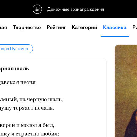
Денежные вознаграждения
ная
Творчество
Рейтинг
Категории
Классика
Р
андра Пушкина
рная шаль
авская песня
умный, на черную шаль,
ушу терзает печаль.
верен и молод я был,
нку я страстно любил;