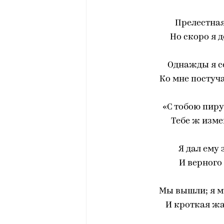
Прелестная
Но скоро я 
Однажды я со
Ко мне постуч
«С тобою пиру
Тебе ж изме
Я дал ему 
И верного
Мы вышли; я м
И кроткая жа