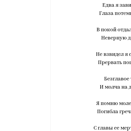
Едва я зав
Глаза потемн
В покой отда
Неверную д
Не взвидел я с
Прервать поц
Безглавое 
И молча на д
Я помню молен
Погибла греч
С главы ее мер