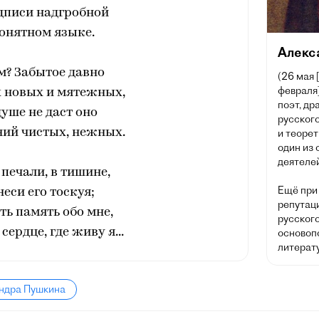
дписи надгробной
онятном языке.
Алекс
м? Забытое давно
(26 мая 
февраля]
х новых и мятежных,
поэт, др
душе не даст оно
русского
ий чистых, нежных.
и теорет
один из
деятелей
 печали, в тишине,
Ещё при
еси его тоскуя;
репутац
ть память обо мне,
русског
сердце, где живу я...
основоп
литерату
андра Пушкина