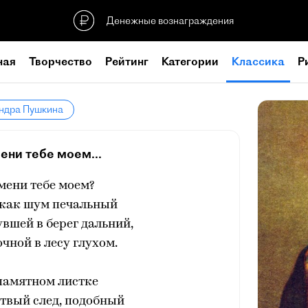
Денежные вознаграждения
ная
Творчество
Рейтинг
Категории
Классика
Р
андра Пушкина
ени тебе моем...
мени тебе моем?
 как шум печальный
вшей в берег дальний,
очной в лесу глухом.
памятном листке
твый след, подобный