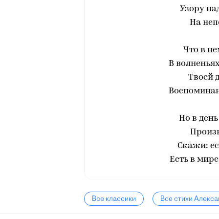
Узору на
На неп
Что в не
В волненья
Твоей 
Воспоминан
Но в день
Произн
Скажи: ес
Есть в мире 
Все классики
Все стихи Алекс