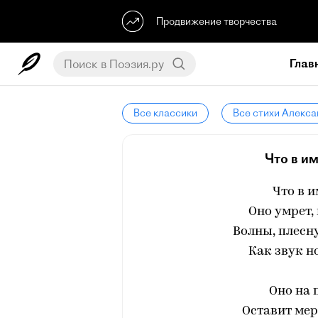
Продвижение творчества
Глав
Все классики
Все стихи Алекс
Что в им
Что в и
Оно умрет,
Волны, плесну
Как звук н
Оно на 
Оставит мер