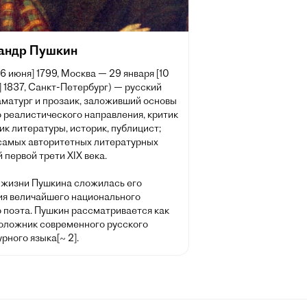
андр Пушкин
[6 июня] 1799, Москва — 29 января [10
 1837, Санкт-Петербург) — русский
аматург и прозаик, заложивший основы
 реалистического направления, критик
ик литературы, историк, публицист;
 самых авторитетных литературных
 первой трети XIX века.
 жизни Пушкина сложилась его
ия величайшего национального
о поэта. Пушкин рассматривается как
оложник современного русского
рного языка[~ 2].