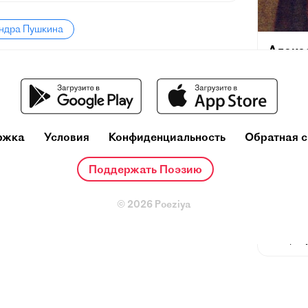
андра Пушкина
Алекс
(26 мая 
февраля]
поэт, др
русского
и теорет
ржка
Условия
Конфиденциальность
Обратная с
один из
деятелей
Поддержать Поэзию
Ещё при
репутац
© 2026 Poeziya
русског
основоп
литерату