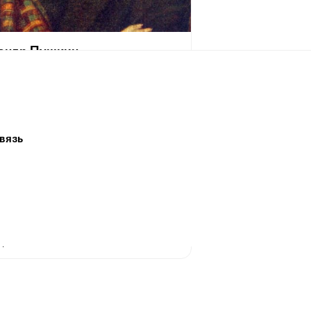
андр Пушкин
[6 июня] 1799, Москва — 29 января [10
 1837, Санкт-Петербург) — русский
аматург и прозаик, заложивший основы
 реалистического направления, критик
ик литературы, историк, публицист;
вязь
 самых авторитетных литературных
 первой трети XIX века.
 жизни Пушкина сложилась его
ия величайшего национального
о поэта. Пушкин рассматривается как
оложник современного русского
рного языка[~ 2].