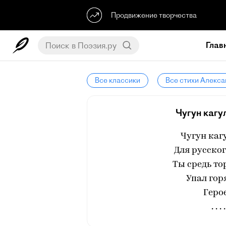
Продвижение творчества
Глав
Все классики
Все стихи Алекс
Чугун кагул
Чугун каг
Для русског
Ты средь т
Упал гор
Геро
. . . .