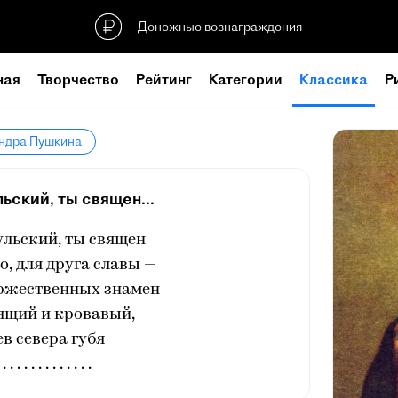
Денежные вознаграждения
ная
Творчество
Рейтинг
Категории
Классика
Р
андра Пушкина
ьский, ты священ...
ульский, ты священ
о, для друга славы —
оржественных знамен
ящий и кровавый,
ев севера губя
 . . . . . . . . . . . . .