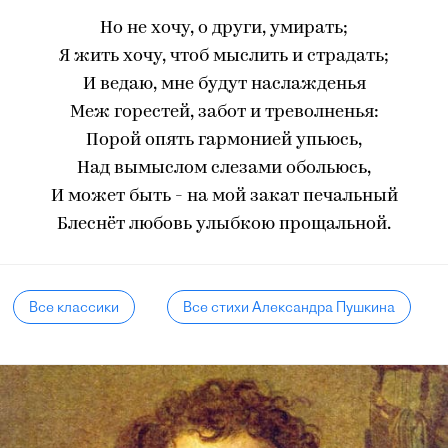
Но не хочу, о други, умирать;
Я жить хочу, чтоб мыслить и страдать;
И ведаю, мне будут наслажденья
Меж горестей, забот и треволненья:
Порой опять гармонией упьюсь,
Над вымыслом слезами обольюсь,
И может быть - на мой закат печальный
Блеснёт любовь улыбкою прощальной.
Все классики
Все стихи Александра Пушкина