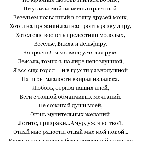
Но мрачная любовь таилася во мне,
Не угасал мой пламень страстный.
Весельем позванный в толпу друзей моих,
Хотел на прежний лад настроить резву лиру,
Хотел еще воспеть прелестниц молодых,
Веселье, Вакха и Дельфиру.
Напрасно!.. я молчал; усталая рука
Лежала, томная, на лире непослушной,
Я все еще горел — и в грусти равнодушной
На игры младости взирал издалека.
Любовь, отрава наших дней,
Беги с толпой обманчивых мечтаний.
Не сожигай души моей,
Огонь мучительных желаний.
Летите, призраки... Амур, уж я не твой,
Отдай мне радости, отдай мне мой покой...