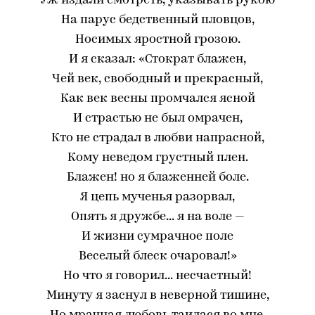
Уж издали смотреть, указывать рукою
На парус бедственный пловцов,
Носимых яростной грозою.
И я сказал: «Стократ блажен,
Чей век, свободный и прекрасный,
Как век весны промчался ясной
И страстью не был омрачен,
Кто не страдал в любви напрасной,
Кому неведом грустный плен.
Блажен! но я блаженней боле.
Я цепь мученья разорвал,
Опять я дружбе... я на воле —
И жизни сумрачное поле
Веселый блеск очаровал!»
Но что я говорил... несчастный!
Минуту я заснул в неверной тишине,