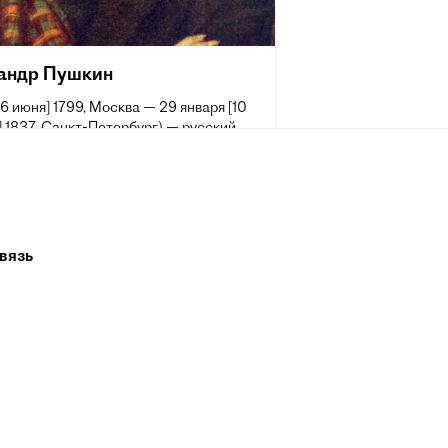
андр Пушкин
[6 июня] 1799, Москва — 29 января [10
 1837, Санкт-Петербург) — русский
аматург и прозаик, заложивший основы
 реалистического направления, критик
ик литературы, историк, публицист;
 самых авторитетных литературных
 первой трети XIX века.
вязь
 жизни Пушкина сложилась его
ия величайшего национального
о поэта. Пушкин рассматривается как
оложник современного русского
рного языка[~ 2].