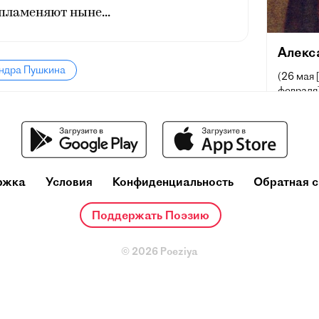
пламеняют ныне...
Алекс
андра Пушкина
(26 мая 
февраля]
поэт, др
русского
и теорет
один из
деятелей
ржка
Условия
Конфиденциальность
Обратная с
Ещё при
репутац
Поддержать Поэзию
русског
основоп
литерату
© 2026 Poeziya