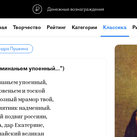
Денежные вознаграждения
ная
Творчество
Рейтинг
Категории
Классика
Р
андра Пушкина
минаньем упоенный...")
наньем упоенный,
овеньем и тоской
озный мрамор твой,
мятник надменный.
й подвиг россиян,
а, дар Екатерине,
найский великан