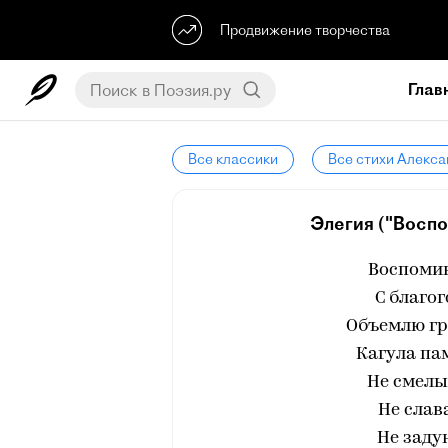
Продвижение творчества
Глав
Все классики
Все стихи Алекс
Элегия ("Воспо
Воспоми
С благог
Объемлю гр
Кагула па
Не смелы
Не слав
Не заду