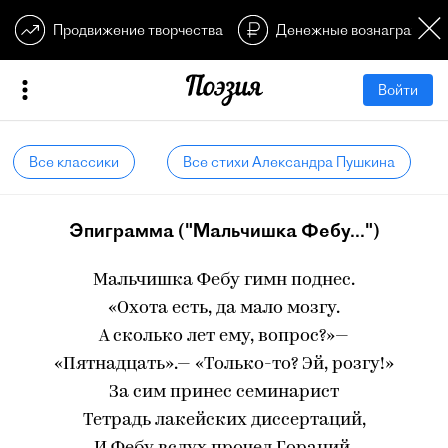
Продвижение творчества
Денежные вознагражден
Войти
Все классики
Все стихи Александра Пушкина
Эпиграмма ("Мальчишка Фебу...")
Мальчишка Фебу гимн поднес.
«Охота есть, да мало мозгу.
А сколько лет ему, вопрос?»—
«Пятнадцать».— «Только-то? Эй, розгу!»
За сим принес семинарист
Тетрадь лакейских диссертаций,