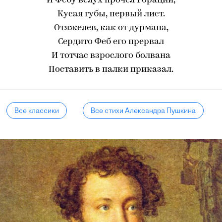
И Фебу вслух прочел Гораций,
Кусая губы, первый лист.
Отяжелев, как от дурмана,
Сердито Феб его прервал
И тотчас взрослого болвана
Поставить в палки приказал.
Все классики
Все стихи Александра Пушкина