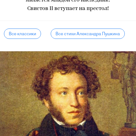
Является младой его наследник:
Свистов II вступает на престол!
Все классики
Все стихи Александра Пушкина