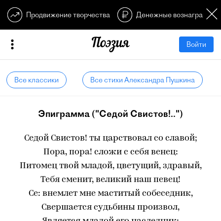
Продвижение творчества
Денежные вознагражден
Войти
Все классики
Все стихи Александра Пушкина
Эпиграмма ("Седой Свистов!..")
Седой Свистов! ты царствовал со славой;
Пора, пора! сложи с себя венец:
Питомец твой младой, цветущий, здравый,
Тебя сменит, великий наш певец!
Се: внемлет мне маститый собеседник,
Свершается судьбины произвол,