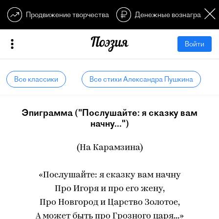
Продвижение творчества
Денежные вознагражден
Войти
Все классики
Все стихи Александра Пушкина
Эпиграмма ("Послушайте: я сказку вам
начну...")
(На Карамзина)
«Послушайте: я сказку вам начну
Про Игоря и про его жену,
Про Новгород и Царство Золотое,
А может быть про Грозного царя...»