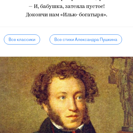
— И, бабушка, затеяла пустое!
Докончи нам «Илью-богатыря».
Все классики
Все стихи Александра Пушкина