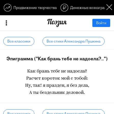
Продвижение творчества
Денежные вознагражден
Войти
Все классики
Все стихи Александра Пушкина
Эпиграмма ("Как брань тебе не надоела?..")
Как брань тебе не надоела?
Расчет короток мой с тобой:
Ну, так! я празден, я без дела,
А ты бездельник деловой.
Все классики
Все стихи Александра Пушкина