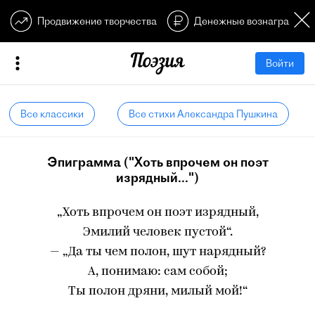
Продвижение творчества
Денежные вознагражден
Войти
Все классики
Все стихи Александра Пушкина
Эпиграмма ("Хоть впрочем он поэт
изрядный...")
„Хоть впрочем он поэт изрядный,
Эмилий человек пустой“.
— „Да ты чем полон, шут нарядный?
А, понимаю: сам собой;
Ты полон дряни, милый мой!“